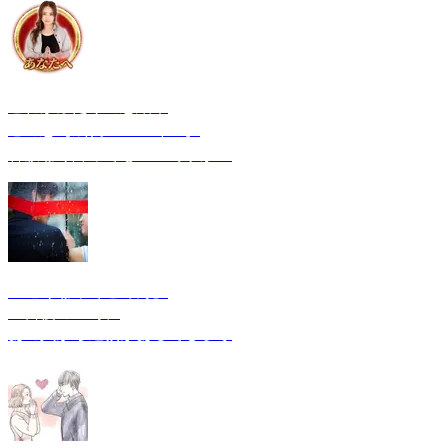
これがふたりの恋結末
この恋【
成就❤️↔︎玉砕💔
】
容赦なく占ってもいいですか？
「遅くなってごめん」
４日後の▲時、
あの人から返信があるでしょう