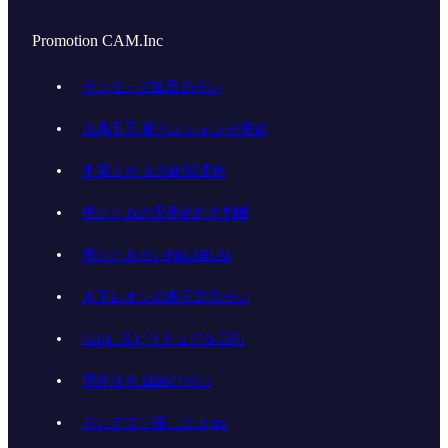
Promotion CAM.Inc
ゲッターズ飯田の占い
水晶玉子 新ペルシャン占星術
中園ミホ 女の絶対運命
星ひとみの天星術姓名判断
星ひとみ占いPREMIUM
木下レオンの帝王吉方占い
CHIE スピリチュアル日和
岡井浄幸 縁結び占い
占いアプリ探しは.Apps