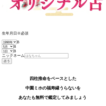
生年月日
※
必須
B
B
B
ニックネーム
占う
四柱推命をベースとした
中園ミホの福寿縁うらないを
あなたも無料で鑑定してみましょう