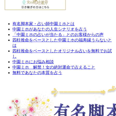
有名脚本家・占い師中園ミホとは
中園ミホがあなたの人生シナリオを占う
「中園ミホの占いが当たる」とのお客様からの声
四柱推命をベースとした中園ミホの福寿縁うらないと
は
四柱推命をベースとしたオリジナル占いを無料でお試
し
中園ミホにお悩み相談
中園ミホ 解禁！女の絶対運命で占えること
無料であなたの本質を占う